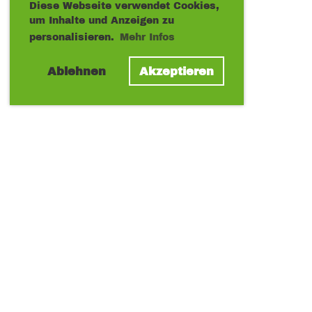
Diese Webseite verwendet Cookies,
um Inhalte und Anzeigen zu
personalisieren.
Mehr Infos
Ablehnen
Akzeptieren
© TC Mittelwald Montabaur
Mitgliedschaft
Impressum
Datenschutz