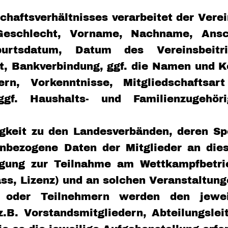
haftsverhältnisses verarbeitet der Verei
Geschlecht, Vorname, Nachname, Ansc
eburtsdatum, Datum des Vereinsbeitri
t, Bankverbindung, ggf. die Namen und K
ern, Vorkenntnisse, Mitgliedschaftsar
ggf. Haushalts- und Familienzugehö
keit zu den Landesverbänden, deren Spo
bezogene Daten der Mitglieder an diese
tigung zur Teilnahme am Wettkampfbetr
ass, Lizenz) und an solchen Veranstaltun
n oder Teilnehmern werden den jeweil
z.B. Vorstandsmitgliedern, Abteilungslei